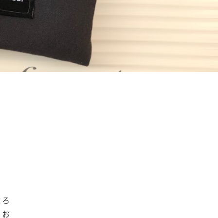
よろ
くお